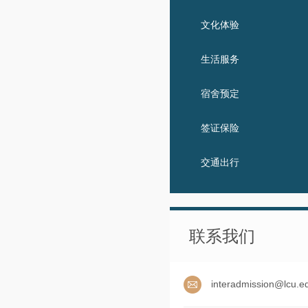
文化体验
生活服务
宿舍预定
签证保险
交通出行
联系我们
interadmission@lcu.e